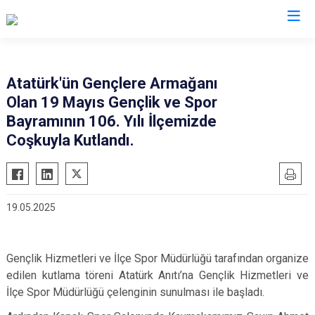
Tokat
Atatürk'ün Gençlere Armağanı
Olan 19 Mayıs Gençlik ve Spor
Almus
Reşadiye
Bayramının 106. Yılı İlçemizde
Artova
Sulusaray
Coşkuyla Kutlandı.
Başçiftlik
Turhal
Erbaa
Yeşilyurt
Niksar
Zile
19.05.2025
Pazar
Gençlik Hizmetleri ve İlçe Spor Müdürlüğü tarafından organize
edilen kutlama töreni Atatürk Anıtı’na Gençlik Hizmetleri ve
İlçe Spor Müdürlüğü çelenginin sunulması ile başladı.