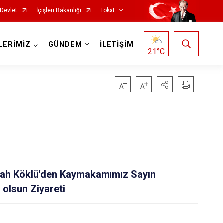
-Devlet
İçişleri Bakanlığı
Tokat
LERİMİZ
GÜNDEM
İLETİŞİM
21
°C
Reşadiye
llah Köklü'den Kaymakamımız Sayın
Sulusaray
 olsun Ziyareti
Turhal
Yeşilyurt