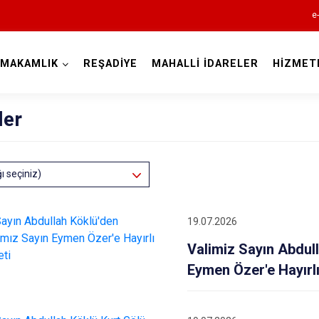
e
YMAKAMLIK
REŞADİYE
MAHALLİ İDARELER
HİZMET
Tokat
ler
ğı seçiniz)
19.07.2026
Almus
Valimiz Sayın Abdu
Artova
Eymen Özer'e Hayırlı
Başçiftlik
Erbaa