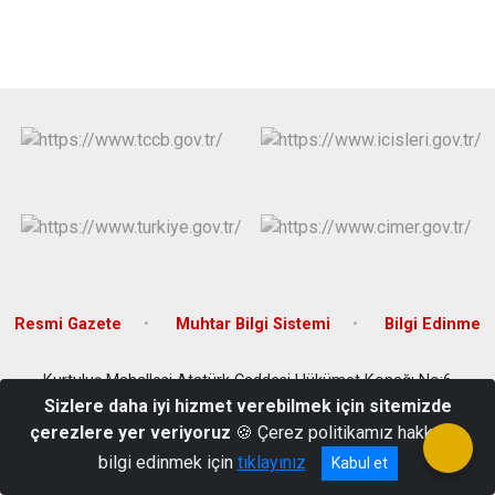
Resmi Gazete
Muhtar Bilgi Sistemi
Bilgi Edinme
Kurtuluş Mahallesi Atatürk Caddesi Hükümet Konağı No:6
Reşadiye / TOKAT
Sizlere daha iyi hizmet verebilmek için sitemizde
çerezlere yer veriyoruz
🍪 Çerez politikamız hakkında
0(356) 461 30 07
bilgi edinmek için
tıklayınız
Kabul et