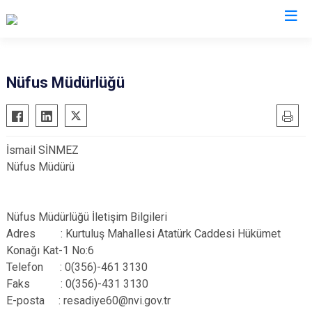
Tokat
Nüfus Müdürlüğü
Almus
Reşadiye
Artova
Sulusaray
İsmail SİNMEZ
Başçiftlik
Turhal
Nüfus Müdürü
Erbaa
Yeşilyurt
Niksar
Zile
Nüfus Müdürlüğü İletişim Bilgileri
Pazar
Adres : Kurtuluş Mahallesi Atatürk Caddesi Hükümet
Konağı Kat-1 No:6
Telefon : 0(356)-461 3130
Faks : 0(356)-431 3130
E-posta : resadiye60@nvi.gov.tr