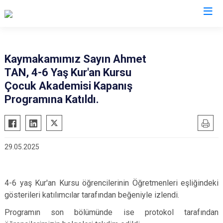
Tokat
Kaymakamımız Sayın Ahmet
TAN, 4-6 Yaş Kur'an Kursu
Almus
Reşadiye
Çocuk Akademisi Kapanış
Artova
Sulusaray
Programına Katıldı.
Başçiftlik
Turhal
Erbaa
Yeşilyurt
Niksar
Zile
29.05.2025
Pazar
4-6 yaş Kur'an Kursu öğrencilerinin Öğretmenleri eşliğindeki
gösterileri katılımcılar tarafından beğeniyle izlendi.
Programın son bölümünde ise protokol tarafından