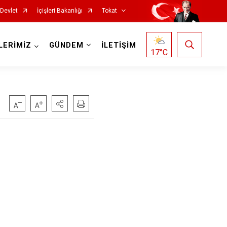
-Devlet
İçişleri Bakanlığı
Tokat
LERİMİZ
GÜNDEM
İLETİŞİM
17
°C
Reşadiye
Sulusaray
Turhal
Yeşilyurt