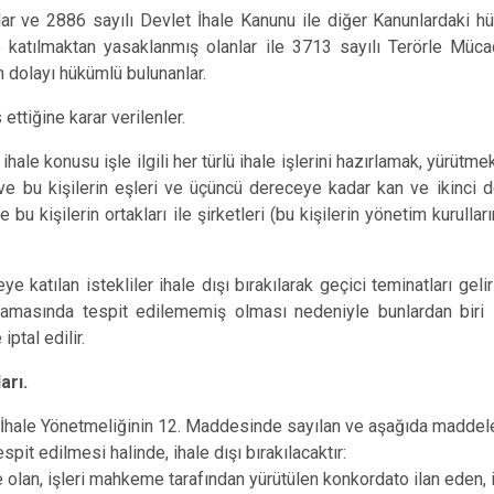
ar ve 2886 sayılı Devlet İhale Kanunu ile diğer Kanunlardaki h
ne katılmaktan yasaklanmış olanlar ile 3713 sayılı Terörle Mü
 dolayı hükümlü bulunanlar.
s ettiğine karar verilenler.
ile ihale konusu işle ilgili her türlü ihale işlerini hazırlamak, yür
ve bu kişilerin eşleri ve üçüncü dereceye kadar kan ve ikinci d
ve bu kişilerin ortakları ile şirketleri (bu kişilerin yönetim kurull
e katılan istekliler ihale dışı bırakılarak geçici teminatları gel
 aşamasında tespit edilememiş olması nedeniyle bunlardan bir
iptal edilir.
arı.
 İhale Yönetmeliğinin 12. Maddesinde sayılan ve aşağıda maddele
espit edilmesi halinde, ihale dışı bırakılacaktır:
e olan, işleri mahkeme tarafından yürütülen konkordato ilan eden, i