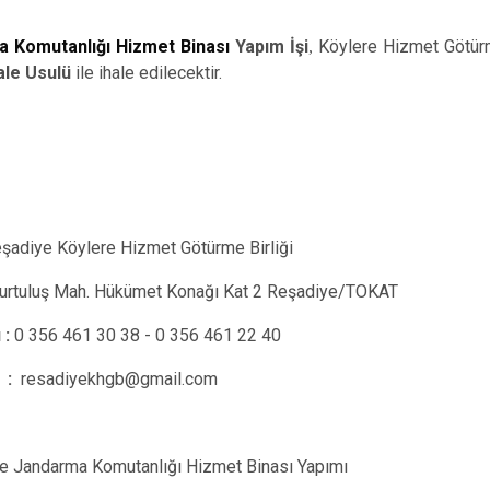
Niksar
 Komutanlığı Hizmet Binası
Yapım İşi
,
Köylere Hizmet Götürme
Pazar
ale Usulü
ile ihale edilecektir.
şadiye Köylere Hizmet Götürme Birliği
urtuluş Mah. Hükümet Konağı Kat 2 Reşadiye/TOKAT
 :
0 356 461 30 38 - 0 356 461 22 40
 :
resadiyekhgb@gmail.com
çe Jandarma Komutanlığı Hizmet Binası Yapımı