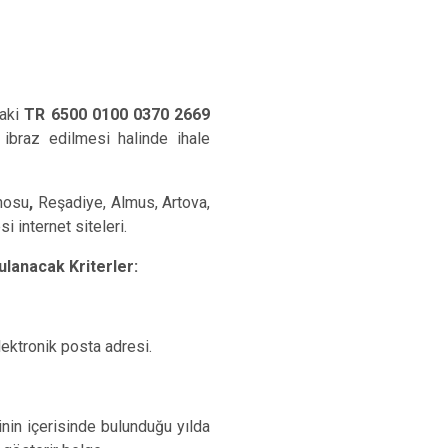
daki
TR 6500 0100 0370 2669
 ibraz edilmesi halinde ihale
nosu
,
Reşadiye, Almus, Artova,
i internet siteleri.
ulanacak Kriterler:
elektronik posta adresi.
hinin içerisinde bulunduğu yılda