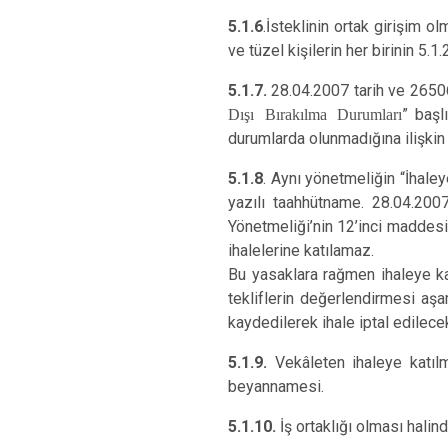
5.1.6
.İsteklinin ortak girişim 
ve tüzel kişilerin her birinin 5.
5.1.7.
28.04.2007 tarih ve 2650
Dışı Bırakılma Durumları
” başl
durumlarda olunmadığına ilişkin
5.1.8
. Aynı yönetmeliğin “İhale
yazılı taahhütname. 28.04.200
Yönetmeliği’nin 12’inci maddesin
ihalelerine katılamaz.
Bu yasaklara rağmen ihaleye katı
tekliflerin değerlendirmesi aş
kaydedilerek ihale iptal edilecek
5.1.9.
Vekâleten ihaleye katılm
beyannamesi.
5.1.10.
İş ortaklığı olması halin