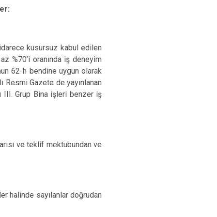
er:
i idarece kusursuz kabul edilen
en az %70’i oranında iş deneyim
nun 62-h bendine uygun olarak
yılı Resmi Gazete de yayınlanan
III. Grup Bina işleri benzer iş
sarısı ve teklif mektubundan
ve
er halinde sayılanlar doğrudan