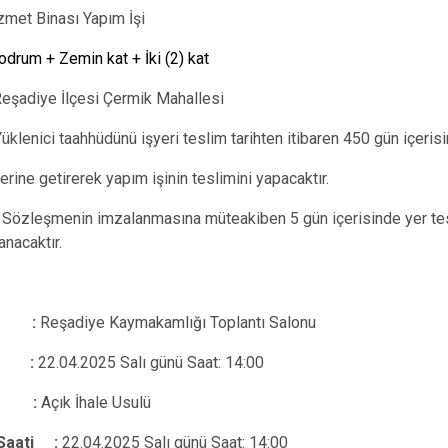
zmet Binası Yapım İşi
odrum + Zemin kat + İki (2) kat
eşadiye İlçesi Çermik Mahallesi
üklenici taahhüdünü işyeri teslim tarihten itibaren 450 gün içeris
ım işinin teslimini yapacaktır.
:
Sözleşmenin imzalanmasına müteakiben 5 gün içerisinde yer t
anacaktır.
r :
Reşadiye Kaymakamlığı Toplantı Salonu
i :
22.04.2025 Salı günü Saat: 14:00
i :
Açık İhale Usulü
 Saati :
22.04.2025 Salı günü Saat: 14:00