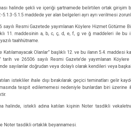
olması halinde şekli ve içeriği şartnamede belirtilen ortak girişi
1.2-5.1.3-5.1.5 maddede yer alan belgeleri ayrı ayrı verilmesi zorun
6 sayılı Resmi Gazetede yayımlanan Köylere Hizmet Götürme Birli
ıklı 11. maddesinin a, b, c, ç, d, e, f, g ve ğ maddeleri ile bu
 yazılı taahhütname.
ye Katılamayacak Olanlar” başlıklı 12. ve bu ilanın 5.4. maddesi 
7 tarih ve 26506 sayılı Resmi Gazete’de yayımlanan Köylere 
de sayılanlar doğrudan veya dolaylı olarak kendileri veya başkalar
lan istekliler ihale dışı bırakılarak geçici teminatları gelir kay
amasında tespit edilememesi nedeniyle bunlardan biri üzerine ih
tir.
a halinde, istekli adına katılan kişinin Noter tasdikli vekalet
de Noter tasdikli ortaklık beyannamesi.