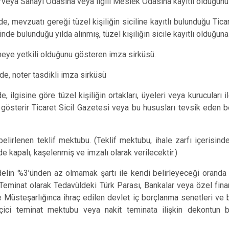
e/veya Sanayi Odasına veya ilgili Meslek Odasına kayıtlı olduğunu
de, mevzuatı gereği tüzel kişiliğin siciline kayıtlı bulunduğu Ti
isinde bulunduğu yılda alınmış, tüzel kişiliğin sicile kayıtlı olduğuna
rmeye yetkili olduğunu gösteren imza sirküsü.
nde, noter tasdikli imza sirküsü
e, ilgisine göre tüzel kişiliğin ortakları, üyeleri veya kurucuları 
gösterir Ticaret Sicil Gazetesi veya bu hususları tevsik eden bel
elirlenen teklif mektubu. (Teklif mektubu, ihale zarfı içerisind
nde kapalı, kaşelenmiş ve imzalı olarak verilecektir.)
 bedelin %3’ünden az olmamak şartı ile kendi belirleyeceği oranda
(Teminat olarak Tedavüldeki Türk Parası, Bankalar veya özel fina
 Müsteşarlığınca ihraç edilen devlet iç borçlanma senetleri ve
Geçici teminat mektubu veya nakit teminata ilişkin dekontun