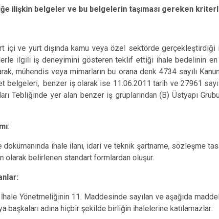
ğe ilişkin belgeler ve bu belgelerin taşıması gereken kriterl
yurt içi ve yurt dışında kamu veya özel sektörde gerçekleştirdiğ
erle ilgili iş deneyimini gösteren teklif ettiği ihale bedelinin 
arak, mühendis veya mimarların bu orana denk 4734 sayılı Kanu
yet belgeleri, benzer iş olarak ise 11.06.2011 tarih ve 27961 sa
arı Tebliğinde yer alan benzer iş gruplarından (B) Üstyapı Grubu 
mı
:
 dokümanında ihale ilanı, idari ve teknik şartname, sözleşme ta
un olarak belirlenen standart formlardan oluşur.
anlar:
 İhale Yönetmeliğinin 11. Maddesinde sayılan ve aşağıda maddel
ya başkaları adına hiçbir şekilde birliğin ihalelerine katılamazlar: