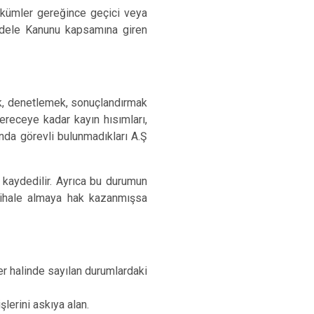
ükümler gereğince geçici veya
cadele Kanunu kapsamına giren
ütmek, denetlemek, sonuçlandırmak
ereceye kadar kayın hısımları,
arında görevli bulunmadıkları A.Ş
ir kaydedilir. Ayrıca bu durumun
i ihale almaya hak kazanmışsa
r halinde sayılan durumlardaki
şlerini askıya alan.