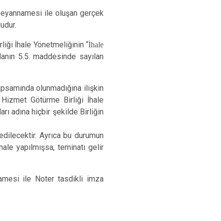
m beyannamesi ile oluşan gerçek
ludur.
ği İhale Yönetmeliğinin “
İhale
 ilanın 5.5. maddesinde sayılan
kapsamında olunmadığına ilişkin
Hizmet Götürme Birliği İhale
ı adına hiçbir şekilde Birliğin
dedilecektir. Ayrıca bu durumun
ale yapılmışsa, teminatı gelir
namesi ile Noter tasdikli imza