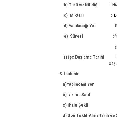
b) Türü ve Niteliği
:
Hi
c) Miktarı :
B
d) Yapılacağı Yer :
R
e) Süresi :
Y
yerine getirerek yap
f) İşe Başlama Tarihi 
başl
3. İhalenin
a)Yapılacağı Ye
b)Tarihi - Saat
c) İhale Şekl
d) Son Teklif Alma tarih ve