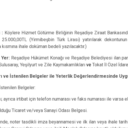
i
:
Köylere Hizmet Götürme Birliğinin Reşadiye Ziraat Bankasın
25.000,00TL (Yirmibeşbin Türk Lirası) yatırılarak dekontunun
a kısmına ihale doküman bedeli yazılacaktır.)
 Yer:
Reşadiye
Hükümet Konağı ve Reşadiye Belediyesi ilan pa
, Sulusaray, Yeşilyurt ve Zile Kaymakamlıkları
ve
Tokat İl Özel İdares
rı ve İstenilen Belgeler ile Yeterlik Değerlendirmesinde Uyg
 İstenilen Belgeler:
; ayrıca irtibat için telefon numarası ve faks numarası ile varsa 
olduğu Ticaret ve/veya Sanayi Odası Belgesi.
inde,
noter tasdikli imza beyannamesi
ve
ilk ilan veya ihale tari