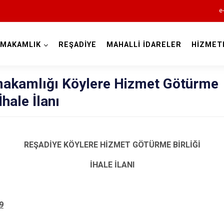
e
YMAKAMLIK
REŞADİYE
MAHALLİ İDARELER
HİZMET
Tokat
akamlığı Köylere Hizmet Götürme
İhale İlanı
REŞADİYE KÖYLERE HİZMET GÖTÜRME BİRLİĞİ
İHALE İLANI
Almus
Artova
Başçiftlik
9
Erbaa