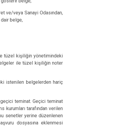
 gösterir belge,
caret ve/veya Sanayi Odasından,
 dair belge,
ile tüzel kişiliğin yönetimindeki
geler ile tüzel kişiliğin noter
eki istenilen belgelerden hariç
 geçici teminat. Geçici teminat
ns kurumları tarafından verilen
 bu senetler yerine düzenlenen
 başvuru dosyasına eklenmesi