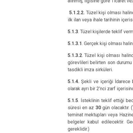
alınmış, ilgisine göre Ticaret v
5.1.2.2.
Tüzel kişi olması halin
ilk ilan veya ihale tarihinin içer
5.1.3
. Tüzel kişilerde teklif ve
5.1.3.1
. Gerçek kişi olması hali
5.1.3.2
. Tüzel kişi olması halind
görevlileri belirten son durumu 
tasdikli imza sirküleri.
5.1.4.
Şekli ve içeriği İdarece b
olarak ayrı bir 2’nci zarf içerisi
5.1.5
. İsteklinin teklif ettiği
süresi en az
30
gün olacaktır. 
teminat mektupları veya Hazine
belgeler kabul edilecektir. 
gereklidir.)