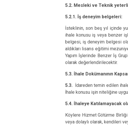
5.2.
Mesleki ve Teknik yeterli
5.2.1. İş deneyim belgeleri:
İsteklinin, son beş yıl içinde 
ihale konusu iş veya benzer işl
belgesi, iş deneyim belgesi ol
aldıkları lisans eğitimi mezuni
Yapım İşlerinde Benzer İş Grupl
olarak değerlendirilecektir.
5.3.
İhale Dokümanının Kapsa
5.3.
İdareden temin edilen ihale
İhale konusu işin niteliğine uyg
5.4. İhaleye Katılamayacak ol
Köylere Hizmet Götürme Birliği
veya dolaylı olarak, kendileri ve