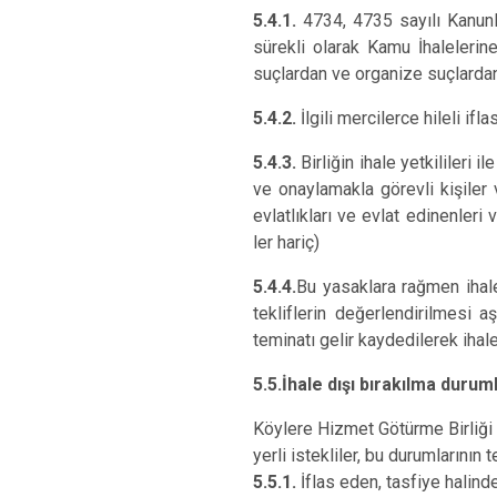
5.4.1.
4734, 4735 sayılı Kanunl
sürekli olarak Kamu İhaleleri
suçlardan ve organize suçlardan
5.4.2.
İlgili mercilerce hileli ifla
5.4.3.
Birliğin ihale yetkilileri 
ve onaylamakla görevli kişiler 
evlatlıkları ve evlat edinenleri 
ler hariç)
5.4.4.
Bu yasaklara rağmen ihaley
tekliflerin değerlendirilmesi
teminatı gelir kaydedilerek ihale 
5.5.İhale dışı bırakılma duruml
Köylere Hizmet Götürme Birliği
yerli istekliler, bu durumlarının t
5.5.1.
İflas eden, tasfiye halind